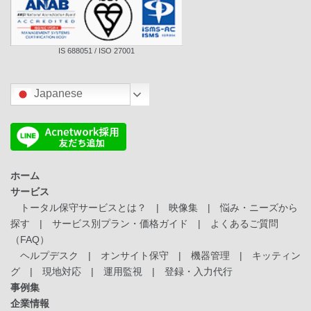
IS 688051 / ISO 27001
Japanese
ホーム
サービス
トータル保守サービスとは？
|
映像集
|
悩み・ニーズから
探す
|
サービス別プラン・価格ガイド
|
よくあるご質問
（FAQ）
ヘルプデスク
|
オンサイト保守
|
機器管理
|
キッティン
グ
|
現地対応
|
運用監視
|
登録・入力代行
事例集
企業情報